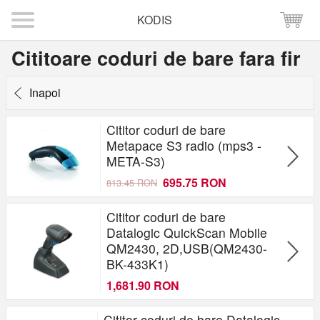
KODIS
Cititoare coduri de bare fara fir
Inapoi
Cititor coduri de bare
Metapace S3 radio (mps3 -
META-S3)
695.75 RON
813.45 RON
Cititor coduri de bare
Datalogic QuickScan Mobile
QM2430, 2D,USB(QM2430-
BK-433K1)
1,681.90 RON
Cititor coduri de bare Datalogic