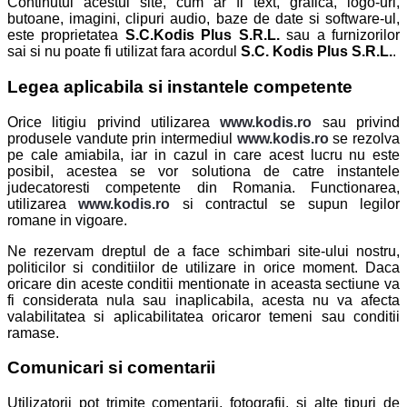
Continutul acestui site, cum ar fi text, grafica, logo-uri,
butoane, imagini, clipuri audio, baze de date si software-ul,
este proprietatea
S.C.Kodis Plus S.R.L.
sau a furnizorilor
sai si nu poate fi utilizat fara acordul
S.C. Kodis Plus S.R.L.
.
Legea aplicabila si instantele competente
Orice litigiu privind utilizarea
www.kodis.ro
sau privind
produsele vandute prin intermediul
www.kodis.ro
se rezolva
pe cale amiabila, iar in cazul in care acest lucru nu este
posibil, acestea se vor solutiona de catre instantele
judecatoresti competente din Romania. Functionarea,
utilizarea
www.kodis.ro
si contractul se supun legilor
romane in vigoare.
Ne rezervam dreptul de a face schimbari site-ului nostru,
politicilor si conditiilor de utilizare in orice moment. Daca
oricare din aceste conditii mentionate in aceasta sectiune va
fi considerata nula sau inaplicabila, acesta nu va afecta
valabilitatea si aplicabilitatea oricaror temeni sau conditii
ramase.
Comunicari si comentarii
Utilizatorii pot trimite comentarii, fotografii, si alte tipuri de