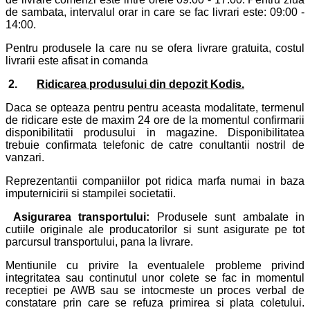
de sambata, intervalul orar in care se fac livrari este: 09:00 -
14:00.
Pentru produsele la care nu se ofera livrare gratuita, costul
livrarii este afisat in comanda
2.
Ridicarea produsului din depozit Kodis.
Daca se opteaza pentru pentru aceasta modalitate, termenul
de ridicare este de maxim 24 ore de la momentul confirmarii
disponibilitatii produsului in magazine. Disponibilitatea
trebuie confirmata telefonic de catre conultantii nostril de
vanzari.
Reprezentantii companiilor pot ridica marfa numai in baza
imputernicirii si stampilei societatii.
Asigurarea transportului:
Produsele sunt ambalate in
cutiile originale ale producatorilor si sunt asigurate pe tot
parcursul transportului, pana la livrare.
Mentiunile cu privire la eventualele probleme privind
integritatea sau continutul unor colete se fac in momentul
receptiei pe AWB sau se intocmeste un proces verbal de
constatare prin care se refuza primirea si plata coletului.