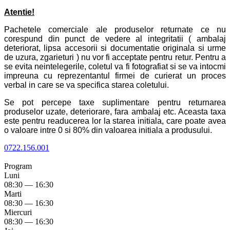
Atentie!
Pachetele comerciale ale produselor returnate ce nu
corespund din punct de vedere al integritatii ( ambalaj
deteriorat, lipsa accesorii si documentatie originala si urme
de uzura, zgarieturi ) nu vor fi acceptate pentru retur. Pentru a
se evita neintelegerile, coletul va fi fotografiat si se va intocmi
impreuna cu reprezentantul firmei de curierat un proces
verbal in care se va specifica starea coletului.
Se pot percepe taxe suplimentare pentru returnarea
produselor uzate, deteriorare, fara ambalaj etc. Aceasta taxa
este pentru readucerea lor la starea initiala, care poate avea
o valoare intre 0 si 80% din valoarea initiala a produsului.
0722.156.001
Program
Luni
08:30 — 16:30
Marti
08:30 — 16:30
Miercuri
08:30 — 16:30