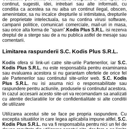
continut, sugestii, idei, intrebari sau alte informatii, cu
conditia ca acestea sa nu aiba un continut ilegal, obscen,
amenintator, sa nu incalce drepturile si intimitatea, drepturile
de proprietate intelectuala, sa nu contina virusi software,
campanii politice, comunicari comerciale, mail-uri in masa,
sau orice alta forma de "spam".
Kodis Plus S.R.L.
isi rezerva
dreptul de a sterge sau de a nu publica astfel de mesaje sau
comentarii.
Limitarea raspunderii S.C. Kodis Plus S.R.L.
Kodis
ofera si link-uri catre site-urile Partenerilor, iar
S.C.
Kodis Plus S.R.L.
nu este responsabila pentru examinarea
sau evaluarea acestora si nu garantam ofertele de orice fel
ale Partenerilor sau continutul site-urilor web.
S.C. Kodis
Plus S.R.L.
nu isi asuma nici o responsabilitate sau
raspundere pentru actiunile, produsele si continutul acestora.
In cazul accesarii acesto site-uri va recomandam sa analizati
cu atentie declaratiile lor de confidentialitate si alte conditii
de utilizare
Utilizarea acestui site se face pe propria raspundere. Cu
exceptia situatiilor in care legea aplicabila impune altfel,
S.C.
Kodis Plus S.R.L.
nu va fi responsabila pentru nici un fel de