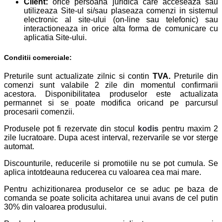
Client:
orice persoana juridica care acceseaza sau
utilizeaza Site-ul si/sau plaseaza comenzi in sistemul
electronic al site-ului (on-line sau telefonic) sau
interactioneaza in orice alta forma de comunicare cu
aplicatia Site-ului.
Conditii comerciale:
Preturile sunt actualizate zilnic si contin
TVA.
Preturile din
comenzi sunt valabile 2 zile din momentul confirmarii
acestora. Disponibilitatea produselor este actualizata
permannet si se poate modifica oricand pe parcursul
procesarii comenzii.
Produsele pot fi rezervate din stocul
kodis
pentru maxim 2
zile lucratoare. Dupa acest interval, rezervarile se vor sterge
automat.
Discounturile, reducerile si promotiile nu se pot cumula. Se
aplica intotdeauna reducerea cu valoarea cea mai mare.
Pentru achizitionarea produselor ce se aduc pe baza de
comanda se poate solicita achitarea unui avans de cel putin
30% din valoarea produsului.