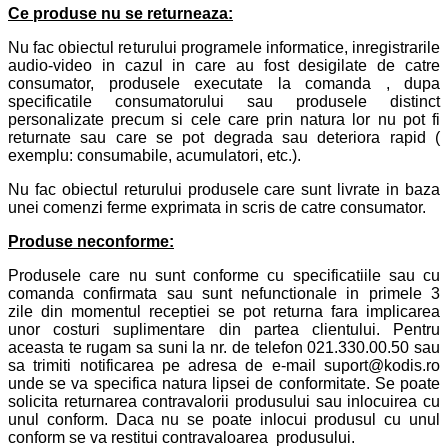
Ce produse nu se returneaza:
Nu fac obiectul returului programele informatice, inregistrarile
audio-video in cazul in care au fost desigilate de catre
consumator, produsele executate la comanda , dupa
specificatile consumatorului sau produsele distinct
personalizate precum si cele care prin natura lor nu pot fi
returnate sau care se pot degrada sau deteriora rapid (
exemplu: consumabile, acumulatori, etc.).
Nu fac obiectul returului produsele care sunt livrate in baza
unei comenzi ferme exprimata in scris de catre consumator.
Produse neconforme:
Produsele care nu sunt conforme cu specificatiile sau cu
comanda confirmata sau sunt nefunctionale in primele 3
zile din momentul receptiei se pot returna fara implicarea
unor costuri suplimentare din partea clientului. Pentru
aceasta te rugam sa suni la nr. de telefon 021.330.00.50 sau
sa trimiti notificarea pe adresa de e-mail suport@kodis.ro
unde se va specifica natura lipsei de conformitate. Se poate
solicita returnarea contravalorii produsului sau inlocuirea cu
unul conform. Daca nu se poate inlocui produsul cu unul
conform se va restitui contravaloarea produsului.