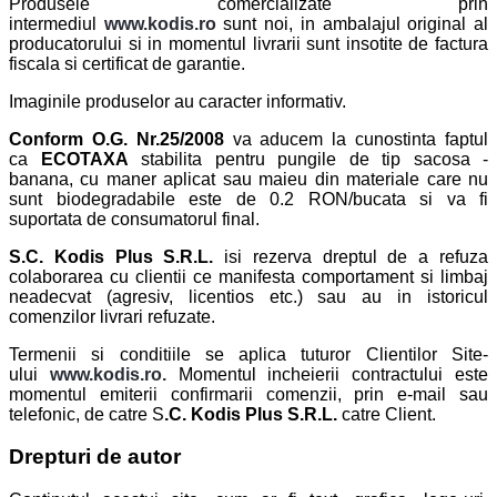
Produsele comercializate prin
intermediul
www.kodis.ro
sunt noi, in ambalajul original al
producatorului si in momentul livrarii sunt insotite de factura
fiscala si certificat de garantie.
Imaginile produselor au caracter informativ.
Conform O.G. Nr.25/2008
va aducem la cunostinta faptul
ca
ECOTAXA
stabilita pentru pungile de tip sacosa -
banana, cu maner aplicat sau maieu din materiale care nu
sunt biodegradabile este de 0.2 RON/bucata si va fi
suportata de consumatorul final.
S.C. Kodis Plus S.R.L.
isi rezerva dreptul de a refuza
colaborarea cu clientii ce manifesta comportament si limbaj
neadecvat (agresiv, licentios etc.) sau au in istoricul
comenzilor livrari refuzate.
Termenii si conditiile se aplica tuturor Clientilor Site-
ului
www.kodis.ro.
Momentul incheierii contractului este
momentul emiterii confirmarii comenzii, prin e-mail sau
telefonic, de catre S
.C. Kodis Plus S.R.L.
catre Client.
Drepturi de autor