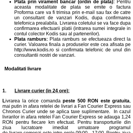
Plata prin virament bancar (ordin de plata):
Pentru
aceasta modalitate de plata se emite o factura
Proforma care va fi trimisa prin e-mail sau fax de catre
un consultant de vanzari Kodis, dupa confirmarea
telefonica prealabila. Livrarea coletului se va face dupa
confirmarea efectuarii platii (intrarea sumei integrale in
contul colector Kodis sau al partenerilor).
Plata ramburs:
Plata ramburs se efectueaza direct la
curier. Valoarea finala a produselor este cea afisata pe
http://www.kodis.ro si confirmata telefonic de unul din
consultantii nostri de vanzari.
Modalitati livrare
1.
Livrare curier (in 24 ore):
L
ivrarea la orice comanda
peste 500 RON este gratuita
,
mai putin in afara retelei de livrari a Fan Courier Express sau
Chronos Curier unde se aplica taxe suplimentare. In cazul
livrarilor in afara retelei Fan Courier Express se adauga 1,24
RON pentru fiecare km efectuat. Pentru
transporturile
din
ziua lucratoare imediat urmatoare programul
de
livrare
comenzi este intre orele 09:00 - 17:00. Pentru ziua