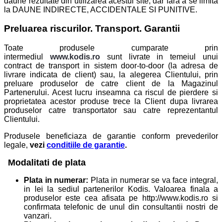
daune rezultate din utilizarea acestui site, dar fara a se limita
la DAUNE INDIRECTE, ACCIDENTALE SI PUNITIVE.
Preluarea riscurilor. Transport. Garantii
Toate produsele cumparate prin
intermediul
www.kodis.ro
sunt livrate in temeiul unui
contract de transport in sistem door-to-door (la adresa de
livrare indicata de client) sau, la alegerea Clientului, prin
preluare produselor de catre client de la Magazinul
Partenerului. Acest lucru inseamna ca riscul de pierdere si
proprietatea acestor produse trece la Client dupa livrarea
produselor catre transportator sau catre reprezentantul
Clientului.
Produsele beneficiaza de garantie conform prevederilor
legale,
vezi
conditiile de garantie
.
Modalitati de plata
Plata in numerar:
Plata in numerar se va face integral,
in lei la sediul partenerilor Kodis. Valoarea finala a
produselor este cea afisata pe http://www.kodis.ro si
confirmata telefonic de unul din consultantii nostri de
vanzari.