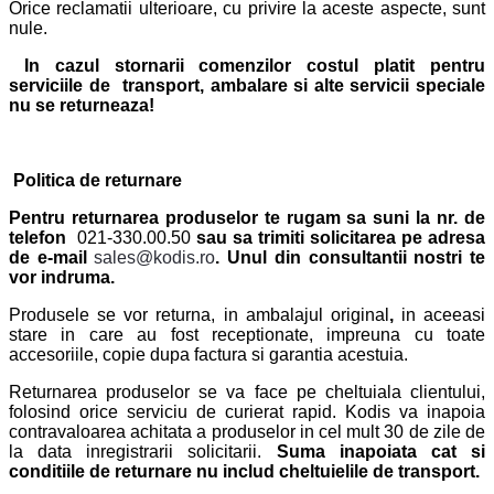
Orice reclamatii ulterioare, cu privire la aceste aspecte, sunt
nule.
In cazul stornarii comenzilor costul platit
pentru
serviciile de transport, ambalare si alte servicii speciale
nu se returneaza!
Politica de returnare
Pentru returnarea produselor te rugam sa suni la nr. de
telefon
021-330.00.50
sau sa trimiti solicitarea pe adresa
de e-mail
sales@kodis.ro
. Unul din consultantii nostri te
vor indruma.
Produsele se vor returna, in ambalajul original
,
in aceeasi
stare in care au fost receptionate, impreuna cu toate
accesoriile, copie dupa factura si garantia acestuia.
Returnarea produselor se va face pe cheltuiala clientului,
folosind orice serviciu de curierat rapid. Kodis va inapoia
contravaloarea achitata a produselor in cel mult 30 de zile de
la data inregistrarii solicitarii.
Suma inapoiata cat si
conditiile de returnare nu includ cheltuielile de transport.