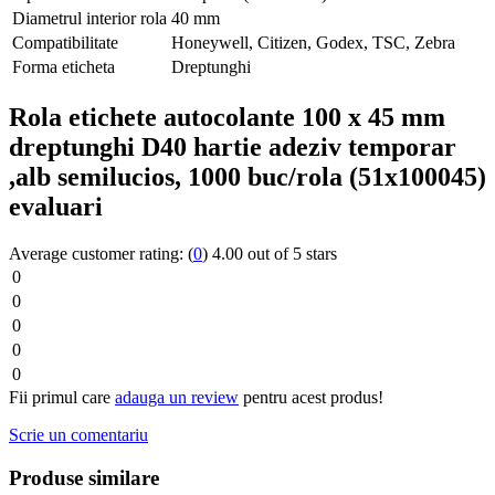
Diametrul interior rola
40 mm
Compatibilitate
Honeywell, Citizen, Godex, TSC, Zebra
Forma eticheta
Dreptunghi
Rola etichete autocolante 100 x 45 mm
dreptunghi D40 hartie adeziv temporar
,alb semilucios, 1000 buc/rola (51x100045)
evaluari
Average customer rating:
(
0
)
4.00 out of 5 stars
0
0
0
0
0
Fii primul care
adauga un review
pentru acest produs!
Scrie un comentariu
Produse similare