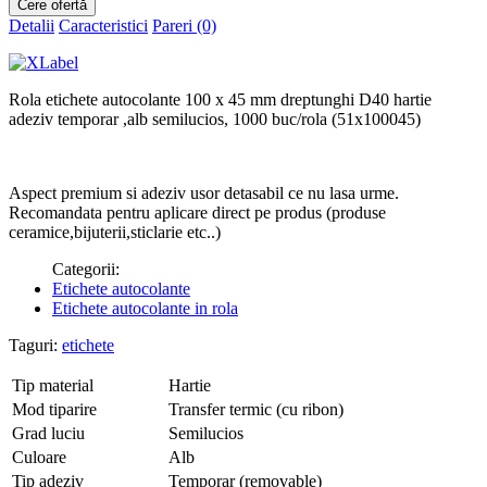
Detalii
Caracteristici
Pareri (0)
Rola etichete autocolante 100 x 45 mm dreptunghi D40 hartie
adeziv temporar ,alb semilucios, 1000 buc/rola (51x100045)
Aspect premium si adeziv usor detasabil ce nu lasa urme.
Recomandata pentru aplicare direct pe produs (produse
ceramice,bijuterii,sticlarie etc..)
Categorii:
Etichete autocolante
Etichete autocolante in rola
Taguri:
etichete
Tip material
Hartie
Mod tiparire
Transfer termic (cu ribon)
Grad luciu
Semilucios
Culoare
Alb
Tip adeziv
Temporar (removable)