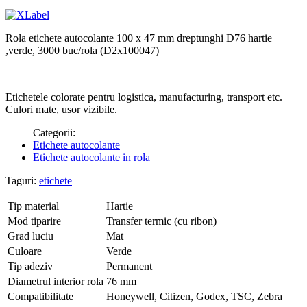
Rola etichete autocolante 100 x 47 mm dreptunghi D76 hartie
,verde, 3000 buc/rola (D2x100047)
Etichetele colorate pentru logistica, manufacturing, transport etc.
Culori mate, usor vizibile.
Categorii:
Etichete autocolante
Etichete autocolante in rola
Taguri:
etichete
Tip material
Hartie
Mod tiparire
Transfer termic (cu ribon)
Grad luciu
Mat
Culoare
Verde
Tip adeziv
Permanent
Diametrul interior rola
76 mm
Compatibilitate
Honeywell, Citizen, Godex, TSC, Zebra