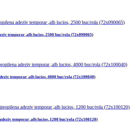
eziv temporar ,alb lucios, 2500 buc/rola (72x090065)
deziv temporar ,alb lucios, 4000 buc/rola (72x100040)
adeziv temporar ,alb lucios, 1200 buc/rola (72x100120)