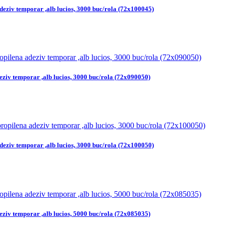
deziv temporar ,alb lucios, 3000 buc/rola (72x100045)
eziv temporar ,alb lucios, 3000 buc/rola (72x090050)
deziv temporar ,alb lucios, 3000 buc/rola (72x100050)
eziv temporar ,alb lucios, 5000 buc/rola (72x085035)