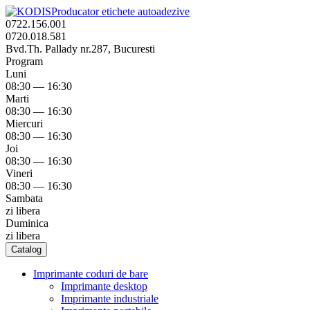
Producator etichete autoadezive
0722.156.001
0720.018.581
Bvd.Th. Pallady nr.287, Bucuresti
Program
Luni
08:30 — 16:30
Marti
08:30 — 16:30
Miercuri
08:30 — 16:30
Joi
08:30 — 16:30
Vineri
08:30 — 16:30
Sambata
zi libera
Duminica
zi libera
Catalog
Imprimante coduri de bare
Imprimante desktop
Imprimante industriale