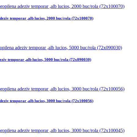
deziv temporar ,alb lucios, 2000 buc/rola (72x100070)
eziv temporar ,alb lucios, 5000 buc/rola (72x090030)
deziv temporar ,alb lucios, 3000 buc/rola (72x100056)