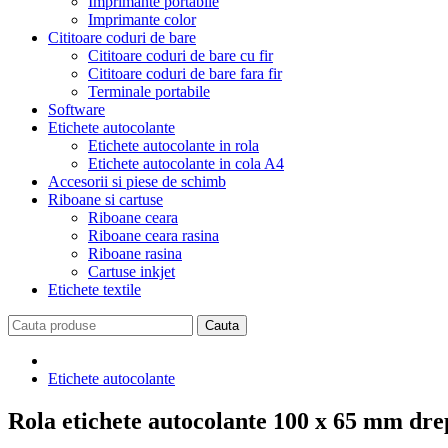
Imprimante portabile
Imprimante color
Cititoare coduri de bare
Cititoare coduri de bare cu fir
Cititoare coduri de bare fara fir
Terminale portabile
Software
Etichete autocolante
Etichete autocolante in rola
Etichete autocolante in cola A4
Accesorii si piese de schimb
Riboane si cartuse
Riboane ceara
Riboane ceara rasina
Riboane rasina
Cartuse inkjet
Etichete textile
Etichete autocolante
Rola etichete autocolante 100 x 65 mm dre