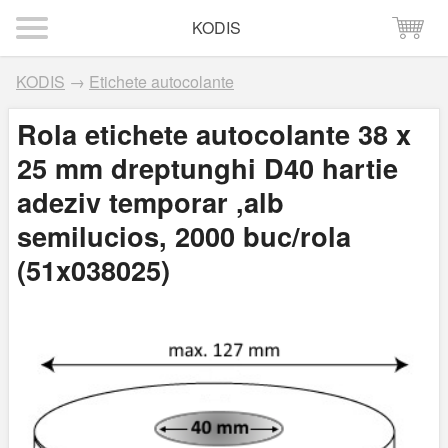
KODIS
KODIS
→
Etichete autocolante
Rola etichete autocolante 38 x
25 mm dreptunghi D40 hartie
adeziv temporar ,alb
semilucios, 2000 buc/rola
(51x038025)