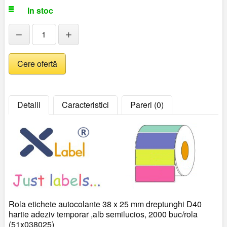
In stoc
−
+
Detalii
Caracteristici
Pareri (0)
Rola etichete autocolante 38 x 25 mm dreptunghi D40
hartie adeziv temporar ,alb semilucios, 2000 buc/rola
(51x038025)