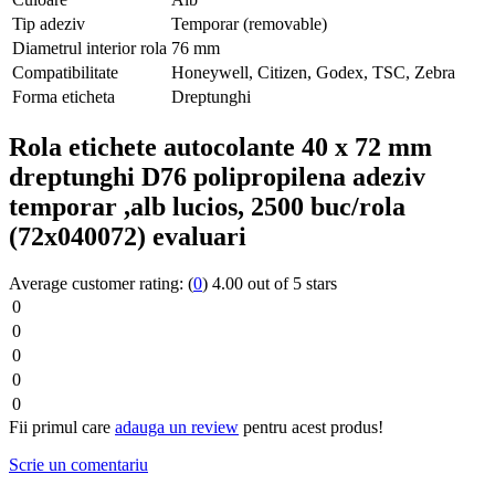
Tip adeziv
Temporar (removable)
Diametrul interior rola
76 mm
Compatibilitate
Honeywell, Citizen, Godex, TSC, Zebra
Forma eticheta
Dreptunghi
Rola etichete autocolante 40 x 72 mm
dreptunghi D76 polipropilena adeziv
temporar ,alb lucios, 2500 buc/rola
(72x040072) evaluari
Average customer rating:
(
0
)
4.00 out of 5 stars
0
0
0
0
0
Fii primul care
adauga un review
pentru acest produs!
Scrie un comentariu