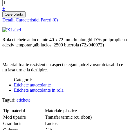
+
Detalii
Caracteristici
Pareri (0)
Rola etichete autocolante 40 x 72 mm dreptunghi D76 polipropilena
adeziv temporar ,alb lucios, 2500 buc/rola (72x040072)
Material foarte rezistent cu aspect elegant ,adeziv usor detasabil ce
nu lasa urme la dezlipire.
Categorii:
Etichete autocolante
Etichete autocolante in rola
Taguri:
etichete
Tip material
Materiale plastice
Mod tiparire
Transfer termic (cu ribon)
Grad luciu
Lucios
Culoare
Alb