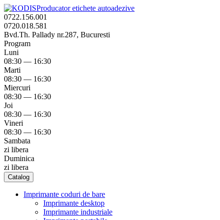
Producator etichete autoadezive
0722.156.001
0720.018.581
Bvd.Th. Pallady nr.287, Bucuresti
Program
Luni
08:30 — 16:30
Marti
08:30 — 16:30
Miercuri
08:30 — 16:30
Joi
08:30 — 16:30
Vineri
08:30 — 16:30
Sambata
zi libera
Duminica
zi libera
Catalog
Imprimante coduri de bare
Imprimante desktop
Imprimante industriale