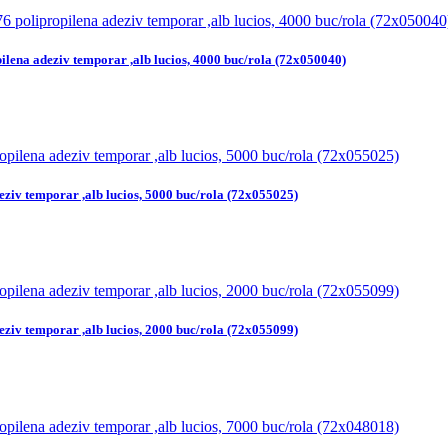
ilena adeziv temporar ,alb lucios, 4000 buc/rola (72x050040)
eziv temporar ,alb lucios, 5000 buc/rola (72x055025)
eziv temporar ,alb lucios, 2000 buc/rola (72x055099)