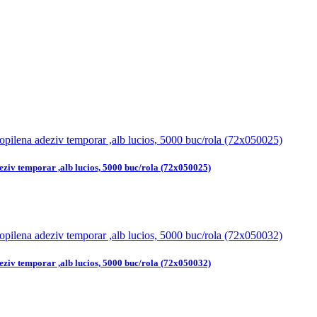
eziv temporar ,alb lucios, 5000 buc/rola (72x050025)
eziv temporar ,alb lucios, 5000 buc/rola (72x050032)