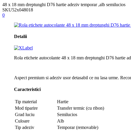
48 x 18 mm dreptunghi D76 hartie adeziv temporar ,alb semilucios
SKU
52x048018
0
Detalii
Rola etichete autocolante 48 x 18 mm dreptunghi D76 hartie ad
Aspect premium si adeziv usor detasabil ce nu lasa urme. Recoman
Caracteristici
Tip material
Hartie
Mod tiparire
Transfer termic (cu ribon)
Grad luciu
Semilucios
Culoare
Alb
Tip adeziv
Temporar (removable)