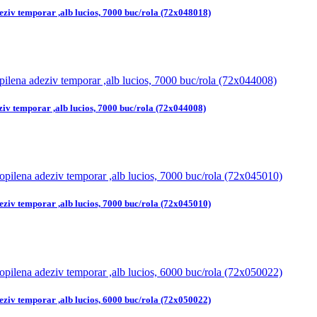
eziv temporar ,alb lucios, 7000 buc/rola (72x048018)
ziv temporar ,alb lucios, 7000 buc/rola (72x044008)
eziv temporar ,alb lucios, 7000 buc/rola (72x045010)
eziv temporar ,alb lucios, 6000 buc/rola (72x050022)