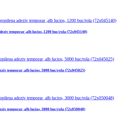
deziv temporar ,alb lucios, 1200 buc/rola (72x045140)
eziv temporar ,alb lucios, 5000 buc/rola (72x045025)
eziv temporar ,alb lucios, 3000 buc/rola (72x050048)