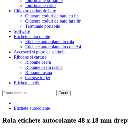
Imprimante portabile
Imprimante color
Cititoare coduri de bare
Cititoare coduri de bare cu fir
Cititoare coduri de bare fara fir
Terminale portabile
Software
Etichete autocolante
Etichete autocolante in rola
Etichete autocolante in cola A4
Accesorii si piese de schimb
Riboane si cartuse
Riboane ceara
Riboane ceara rasina
Riboane rasina
Cartuse inkjet
Etichete textile
Etichete autocolante
Rola etichete autocolante 48 x 18 mm drep