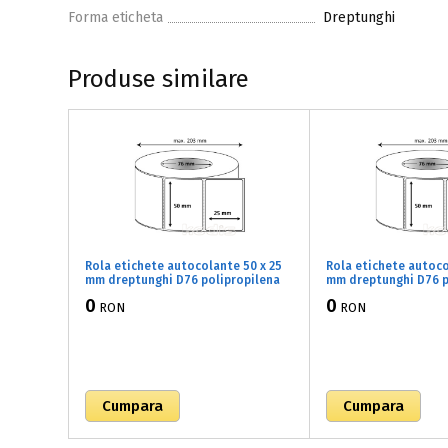
Forma eticheta
Dreptunghi
Produse similare
Rola etichete autocolante 50 x 25
Rola etichete autoco
mm dreptunghi D76 polipropilena
mm dreptunghi D76 p
adeziv temporar ,alb lucios, 5000
adeziv temporar ,alb
0
0
RON
RON
buc/rola (72x050025)
buc/rola (72x050032)