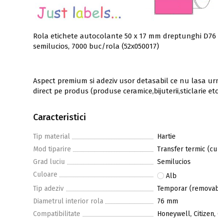
Rola etichete autocolante 50 x 17 mm dreptunghi D76 
semilucios, 7000 buc/rola (52x050017)
Aspect premium si adeziv usor detasabil ce nu lasa 
direct pe produs (produse ceramice,bijuterii,sticlarie etc.
Caracteristici
Tip material
Hartie
Mod tiparire
Transfer termic (cu
Grad luciu
Semilucios
Culoare
Alb
Tip adeziv
Temporar (removab
Diametrul interior rola
76 mm
Compatibilitate
Honeywell, Citizen,