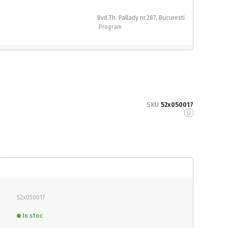
Bvd.Th. Pallady nr.287, Bucuresti
Program
SKU
52x050017
0
52x050017
In stoc