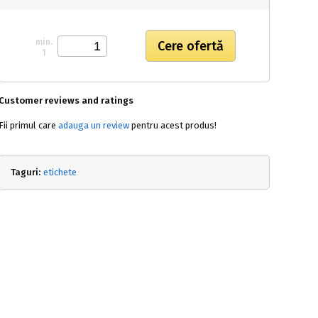
min.
1
Customer reviews and ratings
Fii primul care
adauga un review
pentru acest produs!
Taguri:
etichete