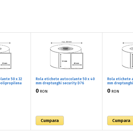
lante 50 x 32
Rola etichete autocolante 50 x 40
Rola etichete 
olipropilena
mm dreptunghi security D76
mm dreptunghi
 lucios, 5000
polipropilena adeziv temporar ,alb
adeziv tempora
0
0
RON
RON
lucios, 4000 buc/rola (72x050040)
buc/rola (72x0