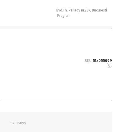
Bvd.Th. Pallady nr.287, Bucuresti
Program
SKU
51x055099
0
51x055099