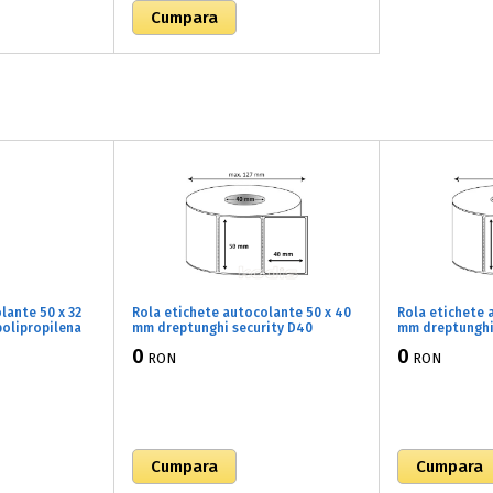
lante 50 x 32
Rola etichete autocolante 50 x 40
Rola etichete 
olipropilena
mm dreptunghi security D40
mm dreptunghi
 lucios, 1500
polipropilena adeziv temporar ,alb
adeziv tempora
0
0
RON
RON
lucios, 1500 buc/rola (71x050040)
buc/rola (71x0