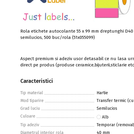
Rola etichete autocolante 55 x 99 mm dreptunghi D40 
semilucios, 500 buc/rola (51x055099)
Aspect premium si adeziv usor detasabil ce nu lasa 
direct pe produs (produse ceramice,bijuterii,sticlarie etc.
Caracteristici
Tip material
Hartie
Mod tiparire
Transfer termic (cu
Grad luciu
Semilucios
Culoare
Alb
Tip adeziv
Temporar (removab
Diametrul interior rola
40 mm