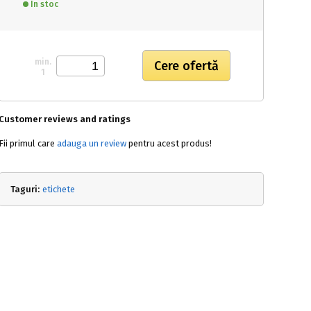
In stoc
min.
1
Customer reviews and ratings
Fii primul care
adauga un review
pentru acest produs!
Taguri:
etichete