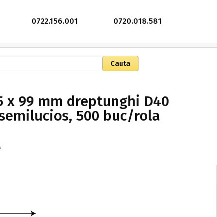
0722.156.001
0720.018.581
55 x 99 mm dreptunghi D40
 semilucios, 500 buc/rola
s