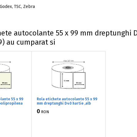
 Godex, TSC, Zebra
chete autocolante 55 x 99 mm dreptunghi D
9) au cumparat si
lante 55 x 99
Rola etichete autocolante 55 x 99
olipropilena
mm dreptunghi D40 hartie ,alb
rola
semilucios, 500 buc/rola
0
RON
(31x055099)