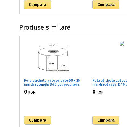
Produse similare
Rola etichete autocolante 50 x 25
Rola etichete autoco
mm dreptunghi D40 polipropilena
mm dreptunghi D40 p
adeziv temporar ,alb lucios, 1500
adeziv temporar ,alb
0
0
RON
RON
buc/rola (71x050025)
buc/rola (71x050032)