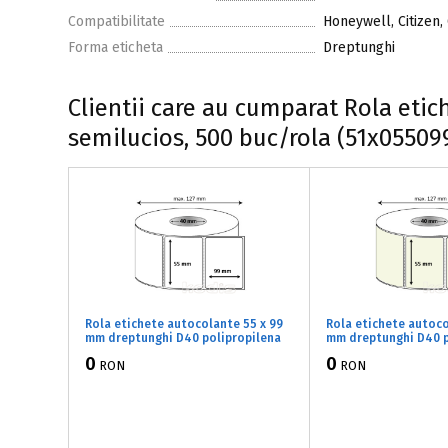
Compatibilitate
Honeywell, Citizen,
Forma eticheta
Dreptunghi
Clientii care au cumparat Rola eti
semilucios, 500 buc/rola (51x05509
Rola etichete autocolante 55 x 99
Rola etichete autoco
mm dreptunghi D40 polipropilena
mm dreptunghi D40 p
adeziv temporar ,alb lucios, 500
,alb perlat, 500 buc/
0
0
RON
RON
buc/rola (71x055099)
(41x055099)