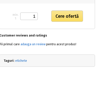
min.
1
Customer reviews and ratings
Fii primul care
adauga un review
pentru acest produs!
Taguri:
etichete