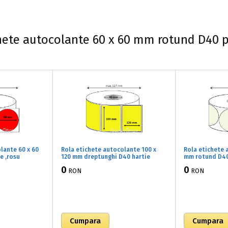
hete autocolante 60 x 60 mm rotund D40 po
lante 60 x 60
Rola etichete autocolante 100 x
Rola etichete 
e ,rosu
120 mm dreptunghi D40 hartie
mm rotund D40 
c/rola
,galben fluorescent, 500 buc/rola
perlat, 1000 b
0
0
RON
RON
(61x100120)