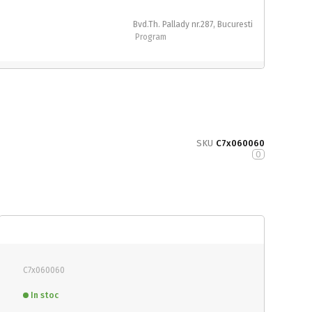
Bvd.Th. Pallady nr.287, Bucuresti
Program
SKU
C7x060060
0
C7x060060
In stoc