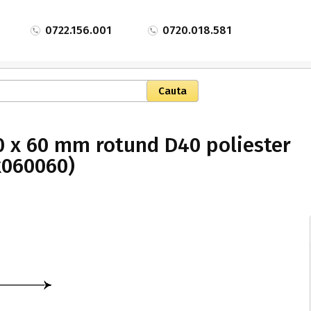
0722.156.001
0720.018.581
0 x 60 mm rotund D40 poliester
x060060)