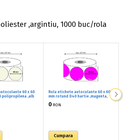
liester ,argintiu, 1000 buc/rola
autocolante 60 x 60
Rola etichete autocolante 60 x 60
Rola eti
polipropilena ,alb
mm rotund D40 hartie ,magenta,
mm rotun
uc/rola (47x060060)
1000 buc/rola (M7x060060)
1000 buc
0
0
RON
RON