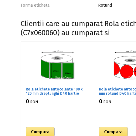
Forma eticheta
Rotund
Clientii care au cumparat Rola etic
(C7x060060) au cumparat si
Rola etichete autocolante 100 x
Rola etichete autoco
120 mm dreptunghi D40 hartie
mm rotund D40 harti
,verde, 500 buc/rola (D1x100120)
fluorescent, 1000 bu
0
0
RON
RON
(87x060060)