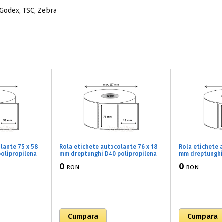
 Godex, TSC, Zebra
lante 75 x 58
Rola etichete autocolante 76 x 18
Rola etichete 
olipropilena
mm dreptunghi D40 polipropilena
mm dreptunghi
 lucios, 1000
adeziv temporar ,alb lucios, 2000
adeziv tempora
0
0
RON
RON
)
buc/rola (71x076018)
buc/rola (71x0