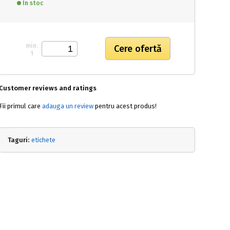
In stoc
min.
1
Customer reviews and ratings
Fii primul care
adauga un review
pentru acest produs!
Taguri:
etichete