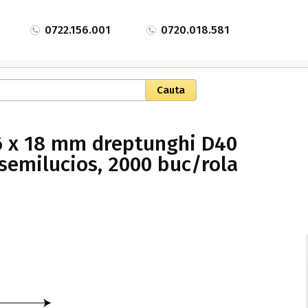
0722.156.001
0720.018.581
76 x 18 mm dreptunghi D40
 semilucios, 2000 buc/rola
s