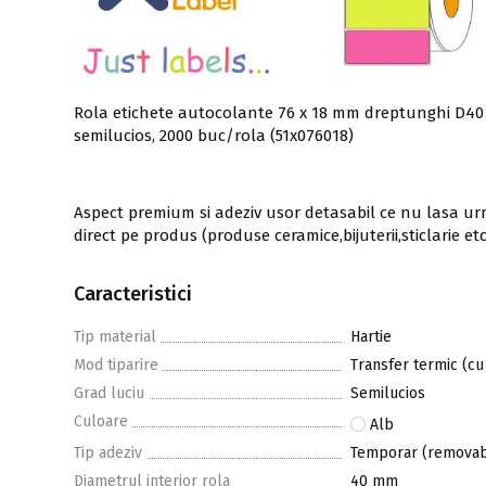
Rola etichete autocolante 76 x 18 mm dreptunghi D40 
semilucios, 2000 buc/rola (51x076018)
Aspect premium si adeziv usor detasabil ce nu lasa 
direct pe produs (produse ceramice,bijuterii,sticlarie etc.
Caracteristici
Tip material
Hartie
Mod tiparire
Transfer termic (cu
Grad luciu
Semilucios
Culoare
Alb
Tip adeziv
Temporar (removab
Diametrul interior rola
40 mm