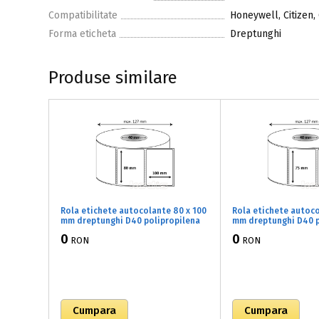
Compatibilitate
Honeywell, Citizen,
Forma eticheta
Dreptunghi
Produse similare
Rola etichete autocolante 80 x 100
Rola etichete autoco
mm dreptunghi D40 polipropilena
mm dreptunghi D40 p
adeziv temporar ,alb lucios, 500
adeziv temporar ,alb
0
0
RON
RON
buc/rola (71x080100)
buc/rola (71x075058