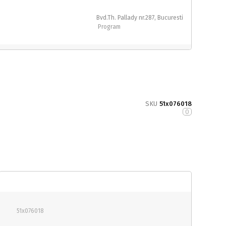
Bvd.Th. Pallady nr.287, Bucuresti
Program
SKU
51x076018
0
51x076018