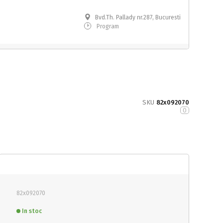
Bvd.Th. Pallady nr.287, Bucuresti
Program
SKU
82x092070
0
82x092070
In stoc