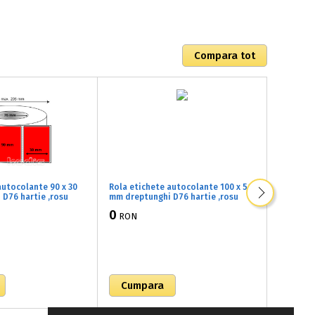
autocolante 90 x 30
Rola etichete autocolante 100 x 56
Rola eti
D76 hartie ,rosu
mm dreptunghi D76 hartie ,rosu
mm drept
000 buc/rola
fluorescent, 3000 buc/rola
fluoresc
0
0
RON
RON
(82x100056)
(82x1000