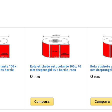
lante 100 x
Rola etichete autocolante 100 x 70
Rola etichete 
76 hartie
mm dreptunghi D76 hartie ,rosu
mm dreptunghi 
00 buc/rola
fluorescent, 2000 buc/rola
fluorescent, 5
0
0
RON
RON
(82x100070)
(82x090030)