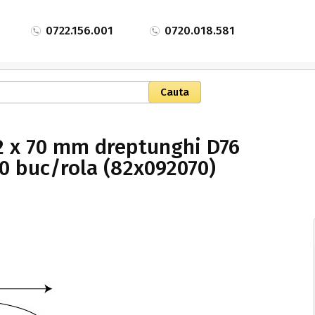
0722.156.001
0720.018.581
92 x 70 mm dreptunghi D76
00 buc/rola (82x092070)