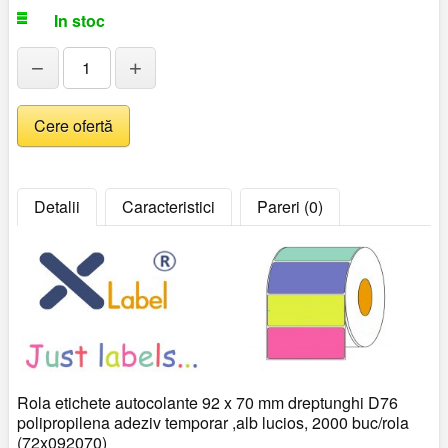
In stoc
−
+
Detalii
Caracteristici
Pareri (0)
Rola etichete autocolante 92 x 70 mm dreptunghi D76
polipropilena adeziv temporar ,alb lucios, 2000 buc/rola
(72x092070)