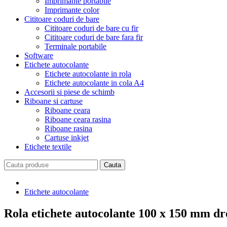
Imprimante portabile
Imprimante color
Cititoare coduri de bare
Cititoare coduri de bare cu fir
Cititoare coduri de bare fara fir
Terminale portabile
Software
Etichete autocolante
Etichete autocolante in rola
Etichete autocolante in cola A4
Accesorii si piese de schimb
Riboane si cartuse
Riboane ceara
Riboane ceara rasina
Riboane rasina
Cartuse inkjet
Etichete textile
Etichete autocolante
Rola etichete autocolante 100 x 150 mm dr