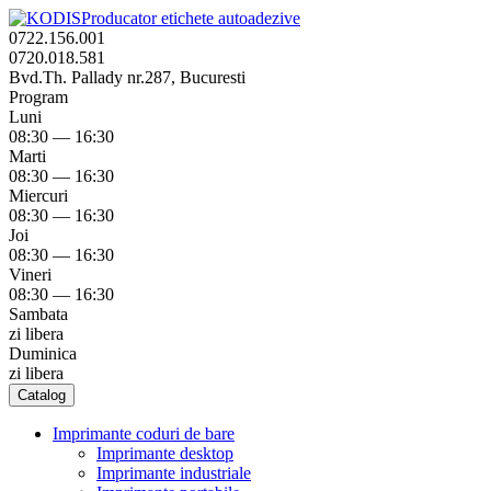
Producator etichete autoadezive
0722.156.001
0720.018.581
Bvd.Th. Pallady nr.287, Bucuresti
Program
Luni
08:30 — 16:30
Marti
08:30 — 16:30
Miercuri
08:30 — 16:30
Joi
08:30 — 16:30
Vineri
08:30 — 16:30
Sambata
zi libera
Duminica
zi libera
Catalog
Imprimante coduri de bare
Imprimante desktop
Imprimante industriale