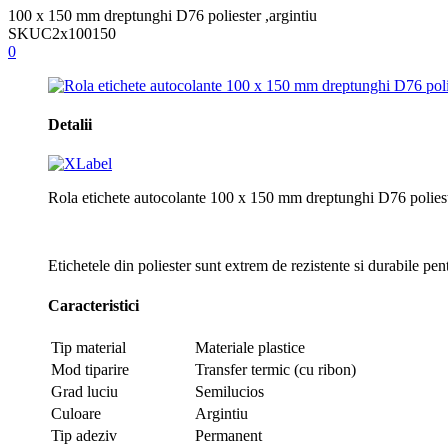
100 x 150 mm dreptunghi D76 poliester ,argintiu
SKU
C2x100150
0
Detalii
Rola etichete autocolante 100 x 150 mm dreptunghi D76 poliest
Etichetele din poliester sunt extrem de rezistente si durabile pent
Caracteristici
Tip material
Materiale plastice
Mod tiparire
Transfer termic (cu ribon)
Grad luciu
Semilucios
Culoare
Argintiu
Tip adeziv
Permanent