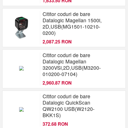
1,633.50 RON
USB
Cititor coduri de bare
Datalogic Magellan 1500i,
2D,USB(MG1501-10210-
0200)
2,087.25 RON
Cititor coduri de bare
Datalogic Magellan
3200VSi,2D,USB(M3200-
010200-07104)
2,960.87 RON
Cititor coduri de bare
Datalogic QuickScan
QW2100 USB(W2120-
BKK1S)
372.68 RON