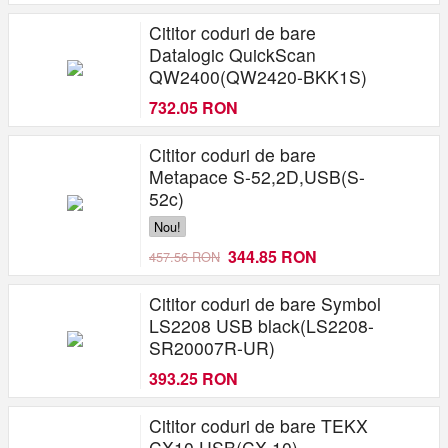
Cititor coduri de bare
Datalogic QuickScan
QW2400(QW2420-BKK1S)
732.05 RON
Cititor coduri de bare
Metapace S-52,2D,USB(S-
52c)
Nou!
344.85 RON
457.56 RON
Cititor coduri de bare Symbol
LS2208 USB black(LS2208-
SR20007R-UR)
393.25 RON
Cititor coduri de bare TEKX
CX10 USB(CX-10)