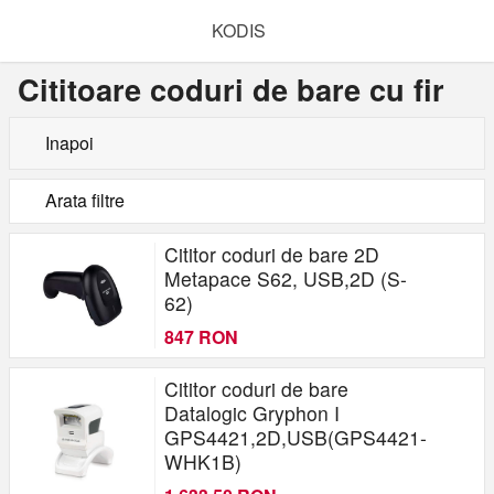
KODIS
Cititoare coduri de bare cu fir
Inapoi
Arata filtre
Cod bare
Cititor coduri de bare 2D
1D
Metapace S62, USB,2D (S-
2D
62)
Tehnologie scanare
847 RON
CCD
Imager
Cititor coduri de bare
Laser
Datalogic Gryphon I
Omnidirectional
GPS4421,2D,USB(GPS4421-
WHK1B)
Comunicatie