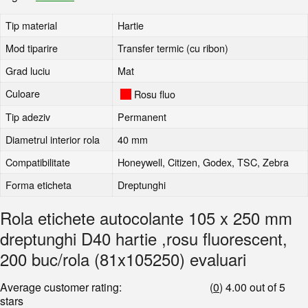
Tip material
Hartie
Mod tiparire
Transfer termic (cu ribon)
Grad luciu
Mat
Culoare
Rosu fluo
Tip adeziv
Permanent
Diametrul interior rola
40 mm
Compatibilitate
Honeywell, Citizen, Godex, TSC, Zebra
Forma eticheta
Dreptunghi
Rola etichete autocolante 105 x 250 mm
dreptunghi D40 hartie ,rosu fluorescent,
200 buc/rola (81x105250) evaluari
Average customer rating:
(
0
)
4.00 out of 5
stars