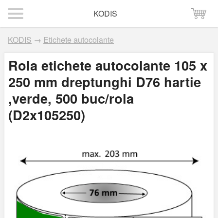
KODIS
KODIS
→
Etichete autocolante
Rola etichete autocolante 105 x
250 mm dreptunghi D76 hartie
,verde, 500 buc/rola
(D2x105250)