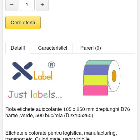
−
+
Detalii
Caracteristici
Pareri (0)
Rola etichete autocolante 105 x 250 mm dreptunghi D76
hartie ,verde, 500 buc/rola (D2x105250)
Etichetele colorate pentru logistica, manufacturing,
transport etc. Culori mate, usor vizibile.