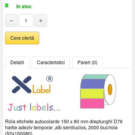
In stoc
−
+
Detalii
Caracteristici
Pareri (0)
Rola etichete autocolante 150 x 80 mm dreptunghi D76
hartie adeziv temporar ,alb semilucios, 2000 buc/rola
(52x150080)