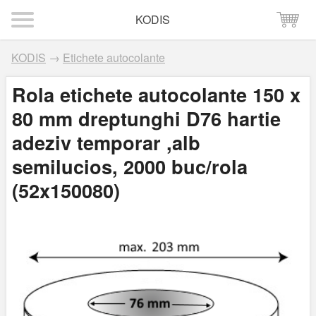
KODIS
KODIS
→
Etichete autocolante
Rola etichete autocolante 150 x
80 mm dreptunghi D76 hartie
adeziv temporar ,alb
semilucios, 2000 buc/rola
(52x150080)