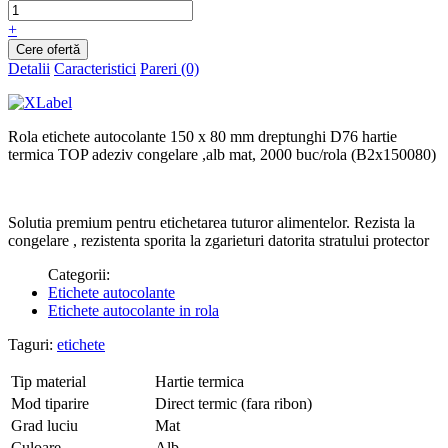
+
Detalii
Caracteristici
Pareri (0)
Rola etichete autocolante 150 x 80 mm dreptunghi D76 hartie
termica TOP adeziv congelare ,alb mat, 2000 buc/rola (B2x150080)
Solutia premium pentru etichetarea tuturor alimentelor. Rezista la
congelare , rezistenta sporita la zgarieturi datorita stratului protector
Categorii:
Etichete autocolante
Etichete autocolante in rola
Taguri:
etichete
Tip material
Hartie termica
Mod tiparire
Direct termic (fara ribon)
Grad luciu
Mat
Culoare
Alb