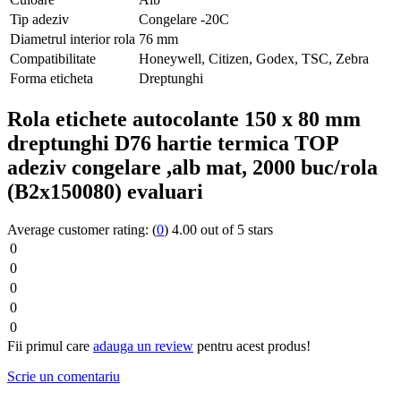
Tip adeziv
Congelare -20C
Diametrul interior rola
76 mm
Compatibilitate
Honeywell, Citizen, Godex, TSC, Zebra
Forma eticheta
Dreptunghi
Rola etichete autocolante 150 x 80 mm
dreptunghi D76 hartie termica TOP
adeziv congelare ,alb mat, 2000 buc/rola
(B2x150080) evaluari
Average customer rating:
(
0
)
4.00 out of 5 stars
0
0
0
0
0
Fii primul care
adauga un review
pentru acest produs!
Scrie un comentariu