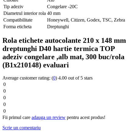
Tip adeziv
Congelare -20C
Diametrul interior rola
40 mm
Compatibilitate
Honeywell, Citizen, Godex, TSC, Zebra
Forma eticheta
Dreptunghi
Rola etichete autocolante 210 x 148 mm
dreptunghi D40 hartie termica TOP
adeziv congelare ,alb mat, 300 buc/rola
(B1x210148) evaluari
Average customer rating:
(
0
)
4.00 out of 5 stars
0
0
0
0
0
Fii primul care
adauga un review
pentru acest produs!
Scrie un comentariu