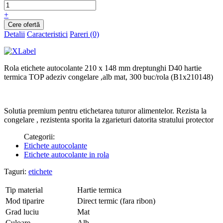
+
Detalii
Caracteristici
Pareri (0)
Rola etichete autocolante 210 x 148 mm dreptunghi D40 hartie
termica TOP adeziv congelare ,alb mat, 300 buc/rola (B1x210148)
Solutia premium pentru etichetarea tuturor alimentelor. Rezista la
congelare , rezistenta sporita la zgarieturi datorita stratului protector
Categorii:
Etichete autocolante
Etichete autocolante in rola
Taguri:
etichete
Tip material
Hartie termica
Mod tiparire
Direct termic (fara ribon)
Grad luciu
Mat
Culoare
Alb