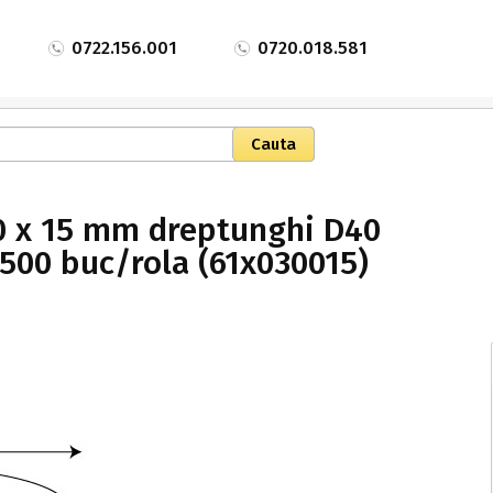
0722.156.001
0720.018.581
30 x 15 mm dreptunghi D40
2500 buc/rola (61x030015)