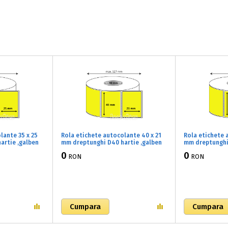
lante 35 x 25
Rola etichete autocolante 40 x 21
Rola etichete 
artie ,galben
mm dreptunghi D40 hartie ,galben
mm dreptunghi 
c/rola
fluorescent, 2000 buc/rola
fluorescent, 2
0
0
RON
RON
(61x040021)
(61x032018)