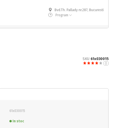
Bvd.Th. Pallady nr.287, Bucuresti
Program
SKU
61x030015
0
61x030015
In stoc