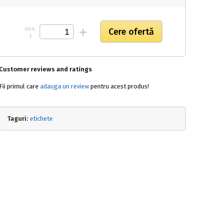
min.
1
Customer reviews and ratings
Fii primul care
adauga un review
pentru acest produs!
Taguri:
etichete