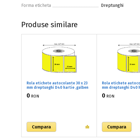
Forma eticheta
Dreptunghi
Produse similare
Rola etichete autocolante 30 x 23
Rola etichete autoco
mm dreptunghi D40 hartie ,galben
mm dreptunghi D40 h
fluorescent, 2000 buc/rola
fluorescent, 2000 bu
0
0
RON
RON
(61x030023)
(61x035025)