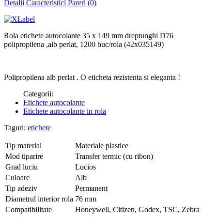
Detalii
Caracteristici
Pareri (0)
Rola etichete autocolante 35 x 149 mm dreptunghi D76
polipropilena ,alb perlat, 1200 buc/rola (42x035149)
Polipropilena alb perlat . O eticheta rezistenta si eleganta !
Categorii:
Etichete autocolante
Etichete autocolante in rola
Taguri:
etichete
Tip material
Materiale plastice
Mod tiparire
Transfer termic (cu ribon)
Grad luciu
Lucios
Culoare
Alb
Tip adeziv
Permanent
Diametrul interior rola
76 mm
Compatibilitate
Honeywell, Citizen, Godex, TSC, Zebra