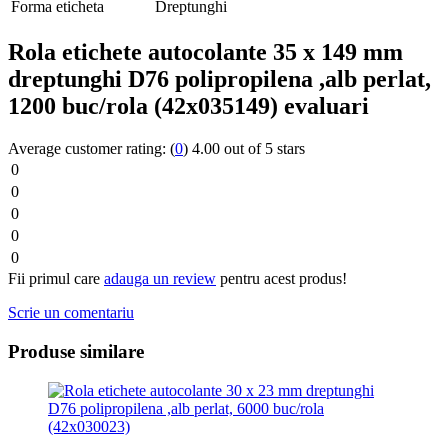
Forma eticheta
Dreptunghi
Rola etichete autocolante 35 x 149 mm
dreptunghi D76 polipropilena ,alb perlat,
1200 buc/rola (42x035149) evaluari
Average customer rating:
(
0
)
4.00 out of 5 stars
0
0
0
0
0
Fii primul care
adauga un review
pentru acest produs!
Scrie un comentariu
Produse similare