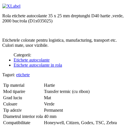
Rola etichete autocolante 35 x 25 mm dreptunghi D40 hartie ,verde,
2000 buc/rola (D1x035025)
Etichetele colorate pentru logistica, manufacturing, transport etc.
Culori mate, usor vizibile.
Categorii:
Etichete autocolante
Etichete autocolante in rola
Taguri:
etichete
Tip material
Hartie
Mod tiparire
Transfer termic (cu ribon)
Grad luciu
Mat
Culoare
Verde
Tip adeziv
Permanent
Diametrul interior rola
40 mm
Compatibilitate
Honeywell, Citizen, Godex, TSC, Zebra