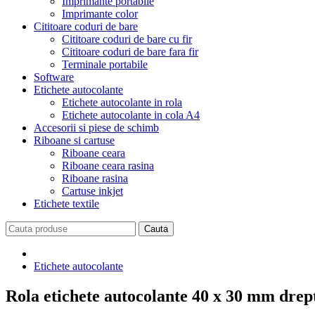
Imprimante portabile
Imprimante color
Cititoare coduri de bare
Cititoare coduri de bare cu fir
Cititoare coduri de bare fara fir
Terminale portabile
Software
Etichete autocolante
Etichete autocolante in rola
Etichete autocolante in cola A4
Accesorii si piese de schimb
Riboane si cartuse
Riboane ceara
Riboane ceara rasina
Riboane rasina
Cartuse inkjet
Etichete textile
Etichete autocolante
Rola etichete autocolante 40 x 30 mm drept