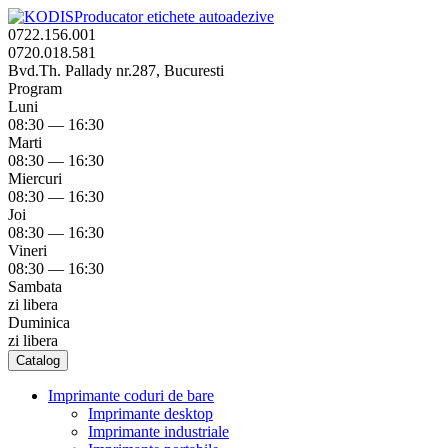
Producator etichete autoadezive
0722.156.001
0720.018.581
Bvd.Th. Pallady nr.287, Bucuresti
Program
Luni
08:30 — 16:30
Marti
08:30 — 16:30
Miercuri
08:30 — 16:30
Joi
08:30 — 16:30
Vineri
08:30 — 16:30
Sambata
zi libera
Duminica
zi libera
Catalog
Imprimante coduri de bare
Imprimante desktop
Imprimante industriale