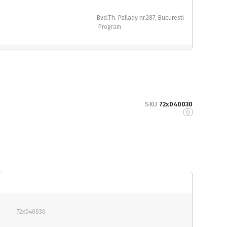
Bvd.Th. Pallady nr.287, Bucuresti
Program
SKU
72x040030
0
72x040030