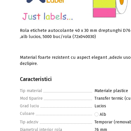
Rola etichete autocolante 40 x 30 mm dreptunghi D76
,alb lucios, 5000 buc/rola (72x040030)
Material foarte rezistent cu aspect elegant ,adeziv us
dezlipire.
Caracteristici
Tip material
Materiale plastice
Mod tiparire
Transfer termic (cu
Grad luciu
Lucios
Culoare
Alb
Tip adeziv
Temporar (removab
Diametrul interior rola
76 mm