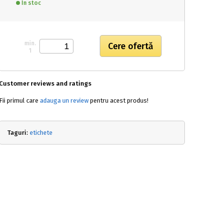
In stoc
min.
1
Customer reviews and ratings
Fii primul care
adauga un review
pentru acest produs!
Taguri:
etichete