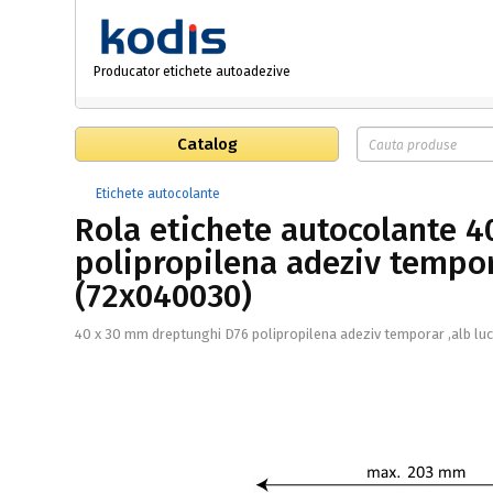
Producator etichete autoadezive
Catalog
Etichete autocolante
Rola etichete autocolante 
polipropilena adeziv tempor
(72x040030)
40 x 30 mm dreptunghi D76 polipropilena adeziv temporar ,alb lu