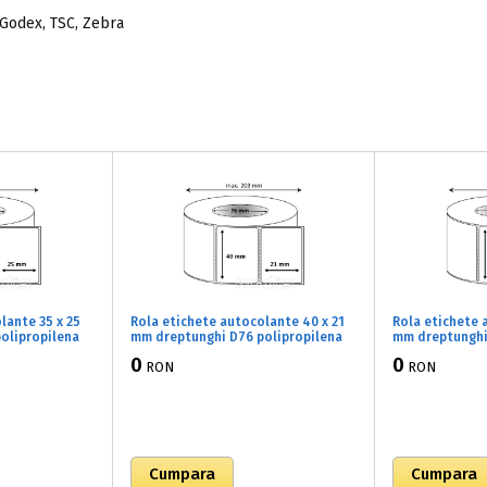
 Godex, TSC, Zebra
lante 35 x 25
Rola etichete autocolante 40 x 21
Rola etichete 
olipropilena
mm dreptunghi D76 polipropilena
mm dreptunghi
 lucios, 5000
adeziv temporar ,alb lucios, 6000
adeziv tempora
0
0
RON
RON
buc/rola (72x040021)
buc/rola (72x0