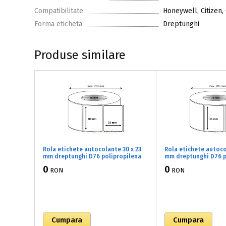
Compatibilitate
Honeywell, Citizen,
Forma eticheta
Dreptunghi
Produse similare
Rola etichete autocolante 30 x 23
Rola etichete autoco
mm dreptunghi D76 polipropilena
mm dreptunghi D76 p
adeziv temporar ,alb lucios, 6000
adeziv temporar ,alb
0
0
RON
RON
buc/rola (72x030023)
buc/rola (72x035025)