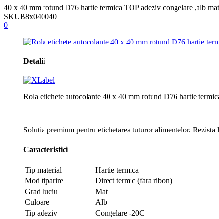
40 x 40 mm rotund D76 hartie termica TOP adeziv congelare ,alb mat
SKU
B8x040040
0
Detalii
Rola etichete autocolante 40 x 40 mm rotund D76 hartie termi
Solutia premium pentru etichetarea tuturor alimentelor. Rezista la 
Caracteristici
Tip material
Hartie termica
Mod tiparire
Direct termic (fara ribon)
Grad luciu
Mat
Culoare
Alb
Tip adeziv
Congelare -20C