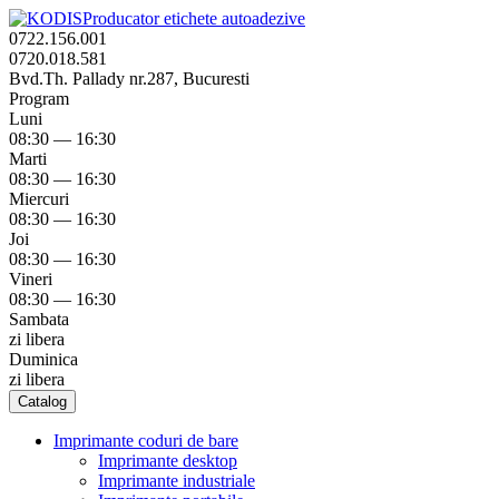
Producator etichete autoadezive
0722.156.001
0720.018.581
Bvd.Th. Pallady nr.287, Bucuresti
Program
Luni
08:30 — 16:30
Marti
08:30 — 16:30
Miercuri
08:30 — 16:30
Joi
08:30 — 16:30
Vineri
08:30 — 16:30
Sambata
zi libera
Duminica
zi libera
Catalog
Imprimante coduri de bare
Imprimante desktop
Imprimante industriale