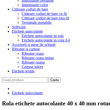
Imprimante portabile
Imprimante color
Cititoare coduri de bare
Cititoare coduri de bare cu fir
Cititoare coduri de bare fara fir
Terminale portabile
Software
Etichete autocolante
Etichete autocolante in rola
Etichete autocolante in cola A4
Accesorii si piese de schimb
Riboane si cartuse
Riboane ceara
Riboane ceara rasina
Riboane rasina
Cartuse inkjet
Etichete textile
Etichete autocolante
Rola etichete autocolante 40 x 40 mm rotu