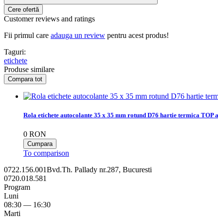
Customer reviews and ratings
Fii primul care
adauga un review
pentru acest produs!
Taguri:
etichete
Produse similare
Rola etichete autocolante 35 x 35 mm rotund D76 hartie termica TOP a
0
RON
To comparison
0722.156.001
Bvd.Th. Pallady nr.287, Bucuresti
0720.018.581
Program
Luni
08:30 — 16:30
Marti