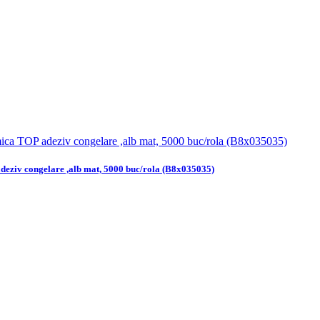
deziv congelare ,alb mat, 5000 buc/rola (B8x035035)