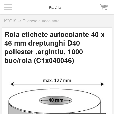
KODIS
KODIS
→
Etichete autocolante
Rola etichete autocolante 40 x
46 mm dreptunghi D40
poliester ,argintiu, 1000
buc/rola (C1x040046)