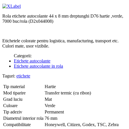
Rola etichete autocolante 44 x 8 mm dreptunghi D76 hartie ,verde,
7000 buc/rola (D2x044008)
Etichetele colorate pentru logistica, manufacturing, transport etc.
Culori mate, usor vizibile.
Categorii:
Etichete autocolante
Etichete autocolante in rola
Taguri:
etichete
Tip material
Hartie
Mod tiparire
Transfer termic (cu ribon)
Grad luciu
Mat
Culoare
Verde
Tip adeziv
Permanent
Diametrul interior rola
76 mm
Compatibilitate
Honeywell, Citizen, Godex, TSC, Zebra