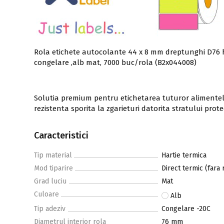
Rola etichete autocolante 44 x 8 mm dreptunghi D76 h
congelare ,alb mat, 7000 buc/rola (B2x044008)
Solutia premium pentru etichetarea tuturor alimentelo
rezistenta sporita la zgarieturi datorita stratului prot
Caracteristici
Tip material
Hartie termica
Mod tiparire
Direct termic (fara 
Grad luciu
Mat
Culoare
Alb
Tip adeziv
Congelare -20C
Diametrul interior rola
76 mm