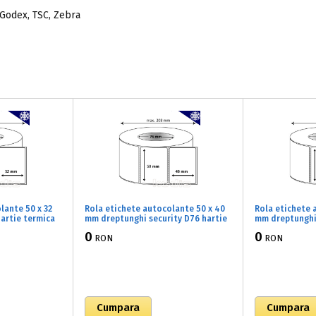
 Godex, TSC, Zebra
lante 50 x 32
Rola etichete autocolante 50 x 40
Rola etichete 
artie termica
mm dreptunghi security D76 hartie
mm dreptunghi
 ,alb mat,
termica TOP adeziv congelare ,alb
TOP adeziv con
0
0
RON
RON
50032)
mat, 4000 buc/rola (B2x050040)
5000 buc/rola 