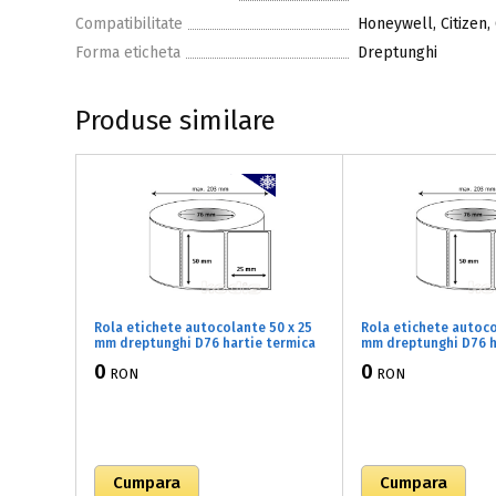
Compatibilitate
Honeywell, Citizen,
Forma eticheta
Dreptunghi
Produse similare
Rola etichete autocolante 50 x 25
Rola etichete autoco
mm dreptunghi D76 hartie termica
mm dreptunghi D76 h
TOP adeziv congelare ,alb mat,
TOP adeziv congelare
0
0
RON
RON
5000 buc/rola (B2x050025)
5000 buc/rola (B2x0