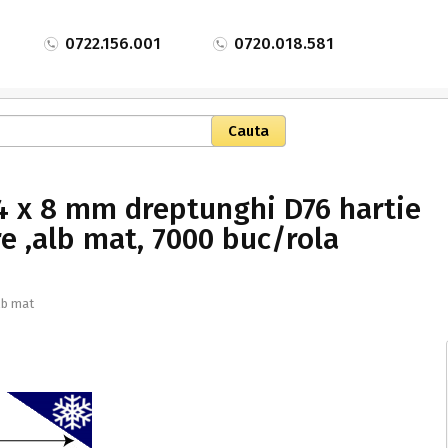
0722.156.001
0720.018.581
4 x 8 mm dreptunghi D76 hartie
e ,alb mat, 7000 buc/rola
lb mat