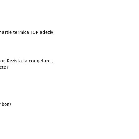
artie termica TOP adeziv
r. Rezista la congelare ,
ector
ribon)