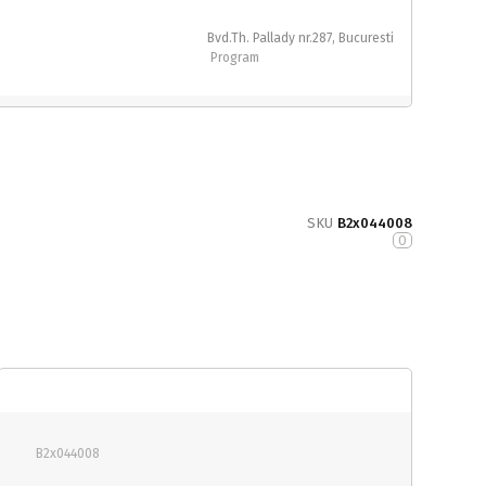
Bvd.Th. Pallady nr.287, Bucuresti
Program
SKU
B2x044008
0
B2x044008