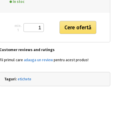
In stoc
min.
1
Customer reviews and ratings
Fii primul care
adauga un review
pentru acest produs!
Taguri:
etichete