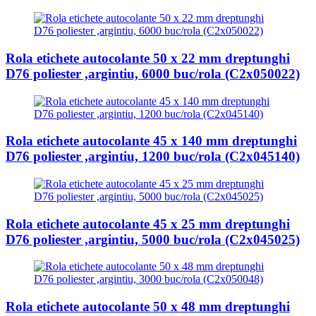
Rola etichete autocolante 50 x 22 mm dreptunghi
D76 poliester ,argintiu, 6000 buc/rola (C2x050022)
Rola etichete autocolante 45 x 140 mm dreptunghi
D76 poliester ,argintiu, 1200 buc/rola (C2x045140)
Rola etichete autocolante 45 x 25 mm dreptunghi
D76 poliester ,argintiu, 5000 buc/rola (C2x045025)
Rola etichete autocolante 50 x 48 mm dreptunghi