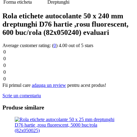
Forma eticheta
Dreptunghi
Rola etichete autocolante 50 x 240 mm
dreptunghi D76 hartie ,rosu fluorescent,
600 buc/rola (82x050240) evaluari
Average customer rating:
(
0
)
4.00 out of 5 stars
0
0
0
0
0
Fii primul care
adauga un review
pentru acest produs!
Scrie un comentariu
Produse similare