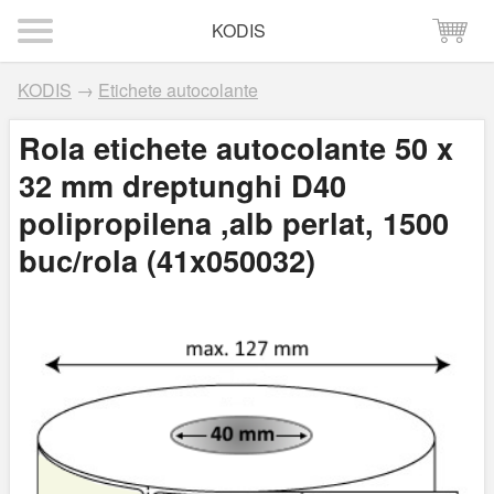
KODIS
KODIS
→
Etichete autocolante
Rola etichete autocolante 50 x
32 mm dreptunghi D40
polipropilena ,alb perlat, 1500
buc/rola (41x050032)