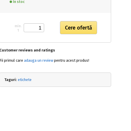
In stoc
min.
1
Customer reviews and ratings
Fii primul care
adauga un review
pentru acest produs!
Taguri:
etichete