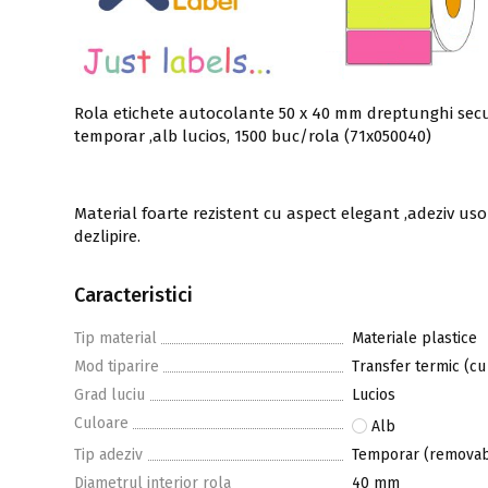
Rola etichete autocolante 50 x 40 mm dreptunghi secu
temporar ,alb lucios, 1500 buc/rola (71x050040)
Material foarte rezistent cu aspect elegant ,adeziv us
dezlipire.
Caracteristici
Tip material
Materiale plastice
Mod tiparire
Transfer termic (cu
Grad luciu
Lucios
Culoare
Alb
Tip adeziv
Temporar (removab
Diametrul interior rola
40 mm