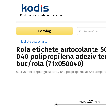
Producator etichete autoadezive
Catalog
Etichete autocolante
Rola etichete autocolante 5
D40 polipropilena adeziv te
buc/rola (71x050040)
50 x 40 mm dreptunghi security D40 polipropilena adeziv temporar