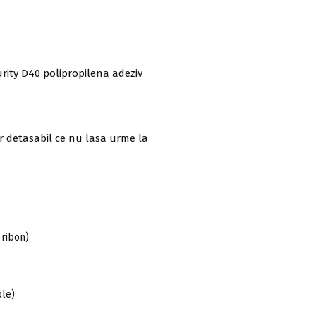
rity D40 polipropilena adeziv
or detasabil ce nu lasa urme la
 ribon)
le)