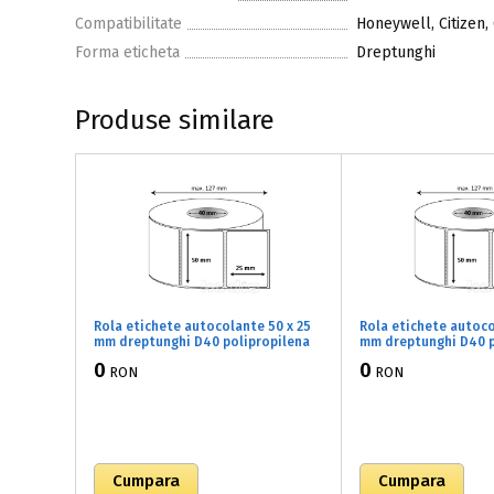
Compatibilitate
Honeywell, Citizen,
Forma eticheta
Dreptunghi
Produse similare
Rola etichete autocolante 50 x 25
Rola etichete autoco
mm dreptunghi D40 polipropilena
mm dreptunghi D40 p
adeziv temporar ,alb lucios, 1500
adeziv temporar ,alb
0
0
RON
RON
buc/rola (71x050025)
buc/rola (71x050032)