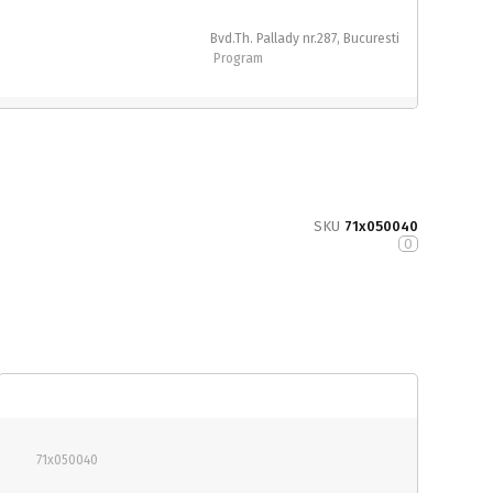
Bvd.Th. Pallady nr.287, Bucuresti
Program
SKU
71x050040
0
71x050040