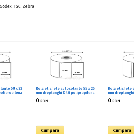
 Godex, TSC, Zebra
lante 50 x 32
Rola etichete autocolante 55 x 25
Rola etichete 
olipropilena
mm dreptunghi D40 polipropilena
mm dreptunghi
 lucios, 1500
adeziv temporar ,alb lucios, 2000
adeziv tempora
0
0
RON
RON
buc/rola (71x055025)
buc/rola (71x0