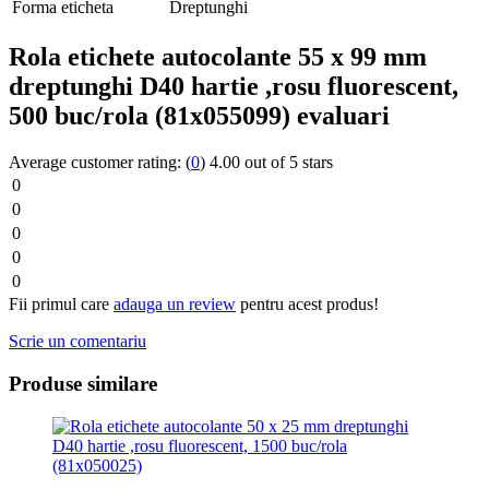
Forma eticheta
Dreptunghi
Rola etichete autocolante 55 x 99 mm
dreptunghi D40 hartie ,rosu fluorescent,
500 buc/rola (81x055099) evaluari
Average customer rating:
(
0
)
4.00 out of 5 stars
0
0
0
0
0
Fii primul care
adauga un review
pentru acest produs!
Scrie un comentariu
Produse similare