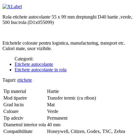
Rola etichete autocolante 55 x 99 mm dreptunghi D40 hartie ,verde,
500 buc/rola (D1x055099)
Etichetele colorate pentru logistica, manufacturing, transport etc.
Culori mate, usor vizibile.
Categorii:
Etichete autocolante
Etichete autocolante in rola
Taguri:
etichete
Tip material
Hartie
Mod tiparire
Transfer termic (cu ribon)
Grad luciu
Mat
Culoare
Verde
Tip adeziv
Permanent
Diametrul interior rola
40 mm
Compatibilitate
Honeywell, Citizen, Godex, TSC, Zebra