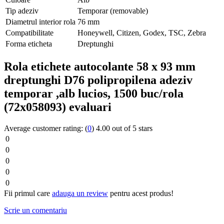
Tip adeziv
Temporar (removable)
Diametrul interior rola
76 mm
Compatibilitate
Honeywell, Citizen, Godex, TSC, Zebra
Forma eticheta
Dreptunghi
Rola etichete autocolante 58 x 93 mm
dreptunghi D76 polipropilena adeziv
temporar ,alb lucios, 1500 buc/rola
(72x058093) evaluari
Average customer rating:
(
0
)
4.00 out of 5 stars
0
0
0
0
0
Fii primul care
adauga un review
pentru acest produs!
Scrie un comentariu