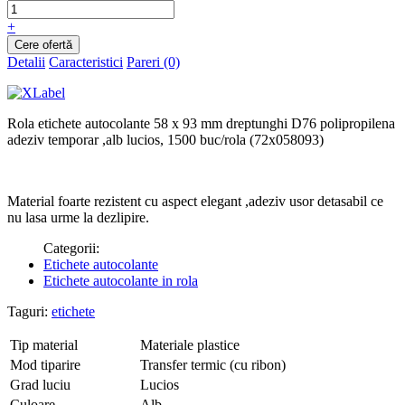
+
Detalii
Caracteristici
Pareri (0)
Rola etichete autocolante 58 x 93 mm dreptunghi D76 polipropilena
adeziv temporar ,alb lucios, 1500 buc/rola (72x058093)
Material foarte rezistent cu aspect elegant ,adeziv usor detasabil ce
nu lasa urme la dezlipire.
Categorii:
Etichete autocolante
Etichete autocolante in rola
Taguri:
etichete
Tip material
Materiale plastice
Mod tiparire
Transfer termic (cu ribon)
Grad luciu
Lucios
Culoare
Alb