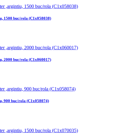
iu, 1500 buc/rola (C1x058038)
iu, 2000 buc/rola (C1x060017)
iu, 900 buc/rola (C1x058074)