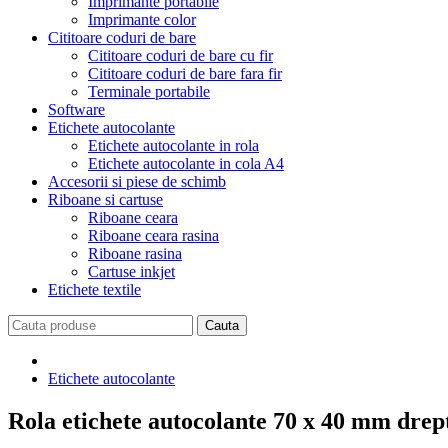
Imprimante portabile
Imprimante color
Cititoare coduri de bare
Cititoare coduri de bare cu fir
Cititoare coduri de bare fara fir
Terminale portabile
Software
Etichete autocolante
Etichete autocolante in rola
Etichete autocolante in cola A4
Accesorii si piese de schimb
Riboane si cartuse
Riboane ceara
Riboane ceara rasina
Riboane rasina
Cartuse inkjet
Etichete textile
Etichete autocolante
Rola etichete autocolante 70 x 40 mm drep