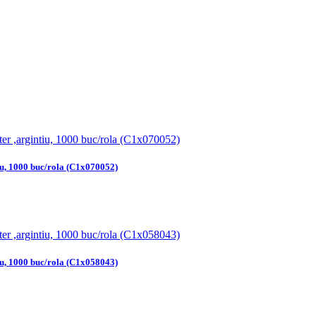
iu, 1000 buc/rola (C1x070052)
iu, 1000 buc/rola (C1x058043)