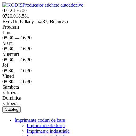
Producator etichete autoadezive
0722.156.001
0720.018.581
Bvd.Th. Pallady nr.287, Bucuresti
Program
Luni
08:30 — 16:30
Marti
08:30 — 16:30
Miercuri
08:30 — 16:30
Joi
08:30 — 16:30
Vineri
08:30 — 16:30
Sambata
zi libera
Duminica
zi libera
Catalog
Imprimante coduri de bare
Imprimante desktop
Imprimante industriale