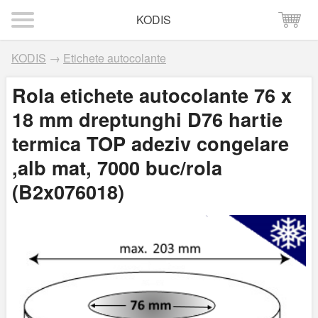
KODIS
KODIS
→
Etichete autocolante
Rola etichete autocolante 76 x
18 mm dreptunghi D76 hartie
termica TOP adeziv congelare
,alb mat, 7000 buc/rola
(B2x076018)