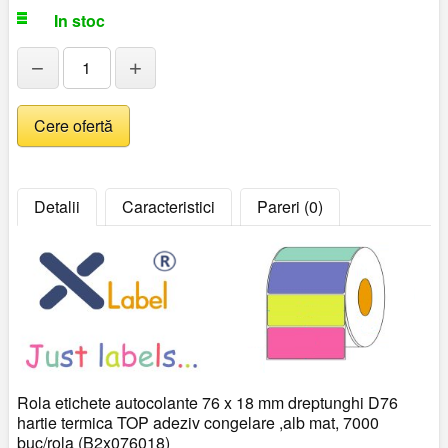
In stoc
−
+
Detalii
Caracteristici
Pareri (0)
Rola etichete autocolante 76 x 18 mm dreptunghi D76
hartie termica TOP adeziv congelare ,alb mat, 7000
buc/rola (B2x076018)