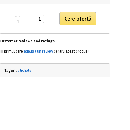
min.
1
Customer reviews and ratings
Fii primul care
adauga un review
pentru acest produs!
Taguri:
etichete