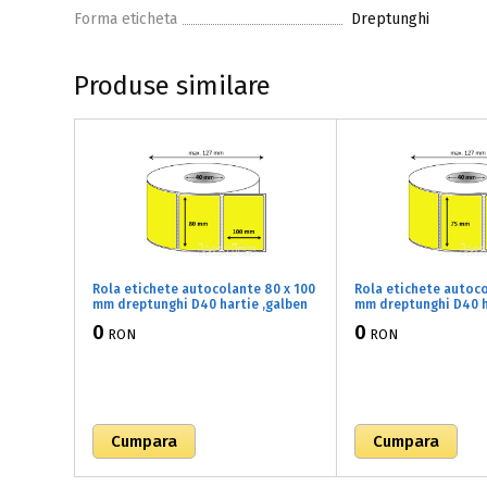
Forma eticheta
Dreptunghi
Produse similare
Rola etichete autocolante 80 x 100
Rola etichete autoco
mm dreptunghi D40 hartie ,galben
mm dreptunghi D40 h
fluorescent, 500 buc/rola
fluorescent, 1000 bu
0
0
RON
RON
(61x080100)
(61x075058)