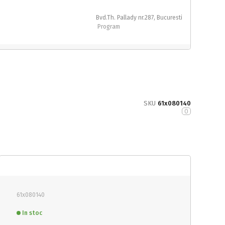
Bvd.Th. Pallady nr.287, Bucuresti
Program
SKU
61x080140
0
61x080140
In stoc