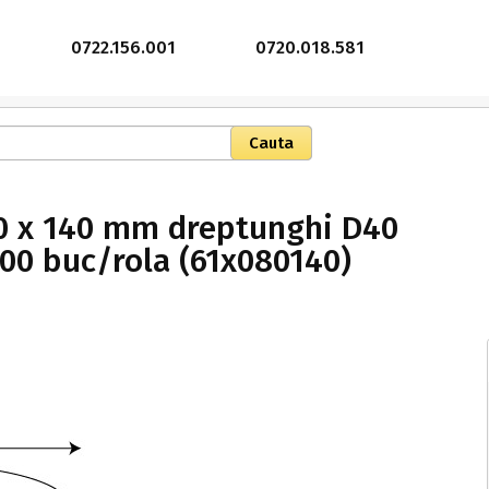
0722.156.001
0720.018.581
80 x 140 mm dreptunghi D40
500 buc/rola (61x080140)