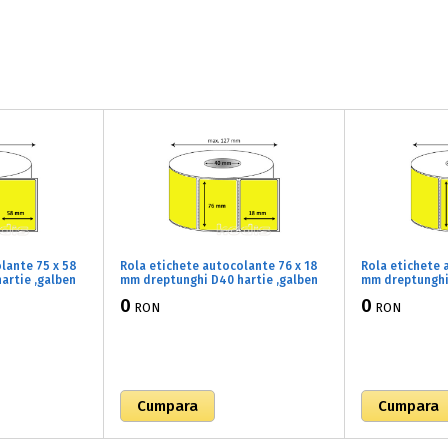
lante 75 x 58
Rola etichete autocolante 76 x 18
Rola etichete 
artie ,galben
mm dreptunghi D40 hartie ,galben
mm dreptunghi 
c/rola
fluorescent, 2000 buc/rola
fluorescent, 5
0
0
RON
RON
(61x076018)
(61x080120)