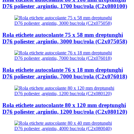
D76 poliester ,argintiu, 1700 buc/rola (C2x080100)
Rola etichete autocolante 75 x 58 mm dreptunghi
D76 poliester ,argintiu, 3000 buc/rola (C2x075058)
Rola etichete autocolante 76 x 18 mm dreptunghi
D76 poliester ,argintiu, 7000 buc/rola (C2x076018)
Rola etichete autocolante 80 x 120 mm dreptunghi
D76 poliester ,argintiu, 1200 buc/rola (C2x080120)