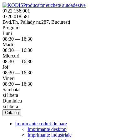
Producator etichete autoadezive
0722.156.001
0720.018.581
Bvd.Th. Pallady nr.287, Bucuresti
Program
Luni
08:30 — 16:30
Marti
08:30 — 16:30
Miercuri
08:30 — 16:30
Joi
08:30 — 16:30
Vineri
08:30 — 16:30
Sambata
zi libera
Duminica
zi libera
Catalog
Imprimante coduri de bare
Imprimante desktop
Imprimante industriale