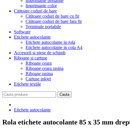
Imprimante portabile
Imprimante color
Cititoare coduri de bare
Cititoare coduri de bare cu fir
Cititoare coduri de bare fara fir
Terminale portabile
Software
Etichete autocolante
Etichete autocolante in rola
Etichete autocolante in cola A4
Accesorii si piese de schimb
Riboane si cartuse
Riboane ceara
Riboane ceara rasina
Riboane rasina
Cartuse inkjet
Etichete textile
Etichete autocolante
Rola etichete autocolante 85 x 35 mm drept