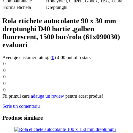
Compatibilitate
Honeywell, Citizen, Godex, TSC, Zebra
Forma eticheta
Dreptunghi
Rola etichete autocolante 90 x 30 mm
dreptunghi D40 hartie ,galben
fluorescent, 1500 buc/rola (61x090030)
evaluari
Average customer rating:
(
0
)
4.00 out of 5 stars
0
0
0
0
0
Fii primul care
adauga un review
pentru acest produs!
Scrie un comentariu
Produse similare