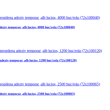
deziv temporar ,alb lucios, 4000 buc/rola (72x100040)
adeziv temporar ,alb lucios, 1200 buc/rola (72x100120)
deziv temporar ,alb lucios, 2500 buc/rola (72x100065)