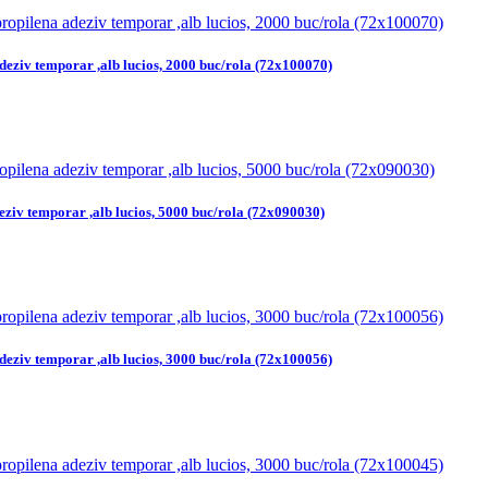
deziv temporar ,alb lucios, 2000 buc/rola (72x100070)
eziv temporar ,alb lucios, 5000 buc/rola (72x090030)
deziv temporar ,alb lucios, 3000 buc/rola (72x100056)