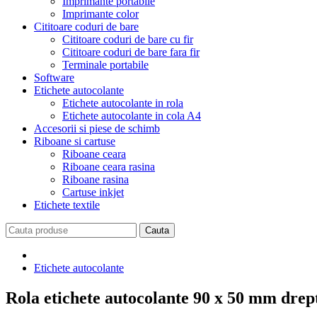
Imprimante portabile
Imprimante color
Cititoare coduri de bare
Cititoare coduri de bare cu fir
Cititoare coduri de bare fara fir
Terminale portabile
Software
Etichete autocolante
Etichete autocolante in rola
Etichete autocolante in cola A4
Accesorii si piese de schimb
Riboane si cartuse
Riboane ceara
Riboane ceara rasina
Riboane rasina
Cartuse inkjet
Etichete textile
Etichete autocolante
Rola etichete autocolante 90 x 50 mm drep