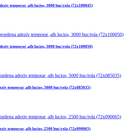
deziv temporar ,alb lucios, 3000 buc/rola (72x100045)
deziv temporar ,alb lucios, 3000 buc/rola (72x100050)
eziv temporar ,alb lucios, 5000 buc/rola (72x085035)
eziv temporar ,alb lucios, 2500 buc/rola (72x090065)