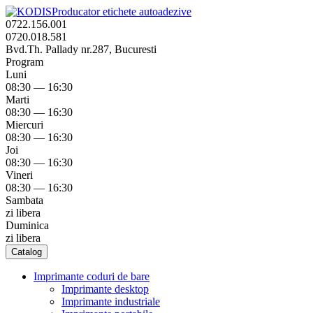
Producator etichete autoadezive
0722.156.001
0720.018.581
Bvd.Th. Pallady nr.287, Bucuresti
Program
Luni
08:30 — 16:30
Marti
08:30 — 16:30
Miercuri
08:30 — 16:30
Joi
08:30 — 16:30
Vineri
08:30 — 16:30
Sambata
zi libera
Duminica
zi libera
Catalog
Imprimante coduri de bare
Imprimante desktop
Imprimante industriale