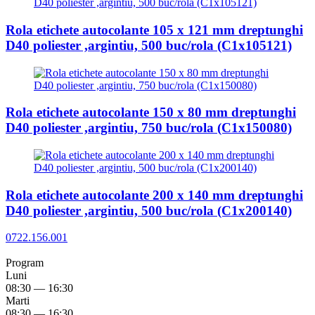
Rola etichete autocolante 105 x 121 mm dreptunghi
D40 poliester ,argintiu, 500 buc/rola (C1x105121)
Rola etichete autocolante 150 x 80 mm dreptunghi
D40 poliester ,argintiu, 750 buc/rola (C1x150080)
Rola etichete autocolante 200 x 140 mm dreptunghi
D40 poliester ,argintiu, 500 buc/rola (C1x200140)
0722.156.001
Program
Luni
08:30 — 16:30
Marti
08:30 — 16:30