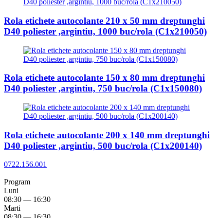
Rola etichete autocolante 210 x 50 mm dreptunghi
D40 poliester ,argintiu, 1000 buc/rola (C1x210050)
Rola etichete autocolante 150 x 80 mm dreptunghi
D40 poliester ,argintiu, 750 buc/rola (C1x150080)
Rola etichete autocolante 200 x 140 mm dreptunghi
D40 poliester ,argintiu, 500 buc/rola (C1x200140)
0722.156.001
Program
Luni
08:30 — 16:30
Marti
08:30 — 16:30