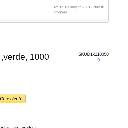
Bvd.Th. Pallady nr.287, Bucuresti
Program
SKU
D1x210050
 ,verde, 1000
0
entru acest produs!