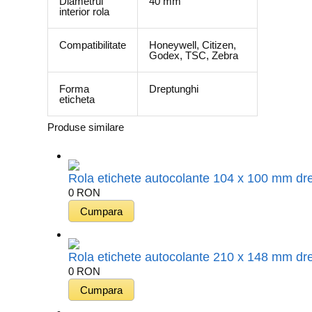
Diametrul
40 mm
interior rola
Compatibilitate
Honeywell, Citizen,
Godex, TSC, Zebra
Forma
Dreptunghi
eticheta
Produse similare
Rola etichete autocolante 104 x 100 mm dre
0
RON
Rola etichete autocolante 210 x 148 mm dre
0
RON