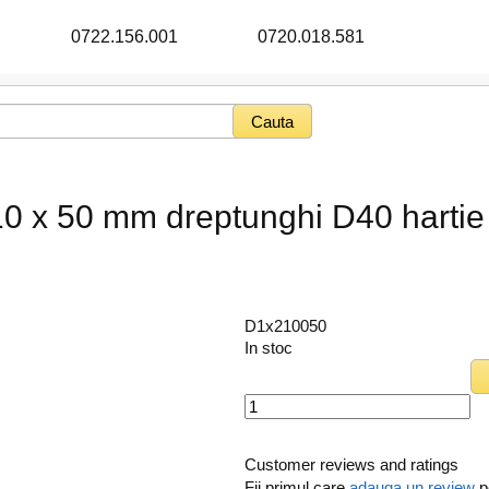
0722.156.001
0720.018.581
10 x 50 mm dreptunghi D40 hartie
D1x210050
In stoc
Customer reviews and ratings
Fii primul care
adauga un review
p