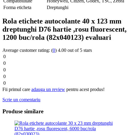
Compatibilitate
Honeywell, Citizen, Godex, TSC, Zebra
Forma eticheta
Dreptunghi
Rola etichete autocolante 40 x 123 mm
dreptunghi D76 hartie ,rosu fluorescent,
1200 buc/rola (82x040123) evaluari
Average customer rating:
(
0
)
4.00 out of 5 stars
0
0
0
0
0
Fii primul care
adauga un review
pentru acest produs!
Scrie un comentariu
Produse similare