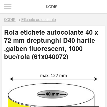
KODIS
KODIS
→
Etichete autocolante
Rola etichete autocolante 40 x
72 mm dreptunghi D40 hartie
,galben fluorescent, 1000
buc/rola (61x040072)