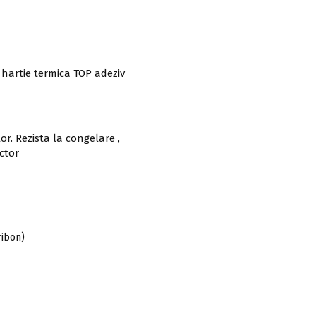
hartie termica TOP adeziv
r. Rezista la congelare ,
ector
ribon)