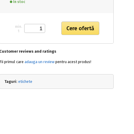
In stoc
min.
1
Customer reviews and ratings
Fii primul care
adauga un review
pentru acest produs!
Taguri:
etichete