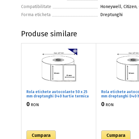
Compatibilitate
Honeywell, Citizen,
Forma eticheta
Dreptunghi
Produse similare
Rola etichete autocolante 50 x 25
Rola etichete autoco
mm dreptunghi D40 hartie termica
mm dreptunghi D40 h
TOP adeziv congelare ,alb mat,
TOP adeziv congelare
0
0
RON
RON
1500 buc/rola (B1x050025)
1500 buc/rola (B1x05