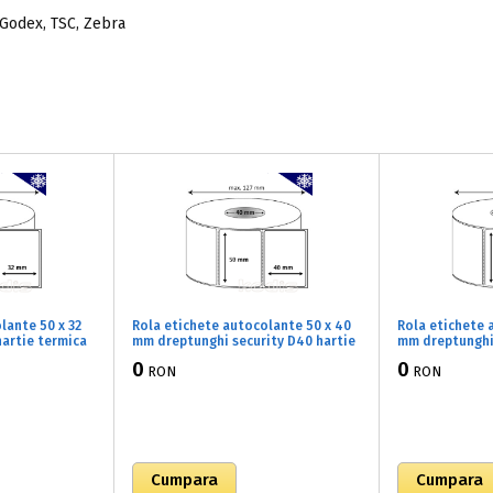
 Godex, TSC, Zebra
lante 50 x 32
Rola etichete autocolante 50 x 40
Rola etichete 
artie termica
mm dreptunghi security D40 hartie
mm dreptunghi
 ,alb mat,
termica TOP adeziv congelare ,alb
TOP adeziv con
0
0
RON
RON
0032)
mat, 1500 buc/rola (B1x050040)
2000 buc/rola 