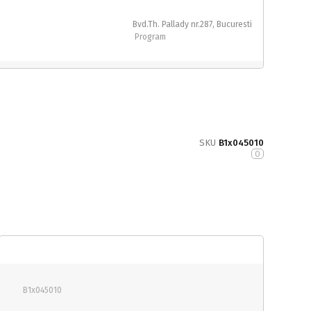
Bvd.Th. Pallady nr.287, Bucuresti
Program
SKU
B1x045010
0
B1x045010